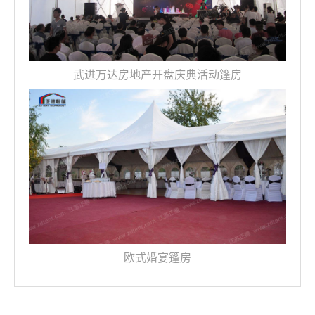
武进万达房地产开盘庆典活动篷房
欧式婚宴篷房