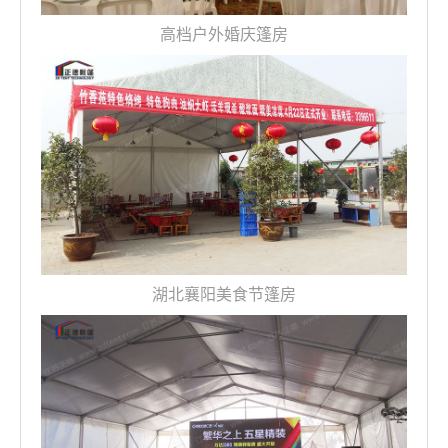
高档户外婚庆篷房
湖北襄阳美食节篷房