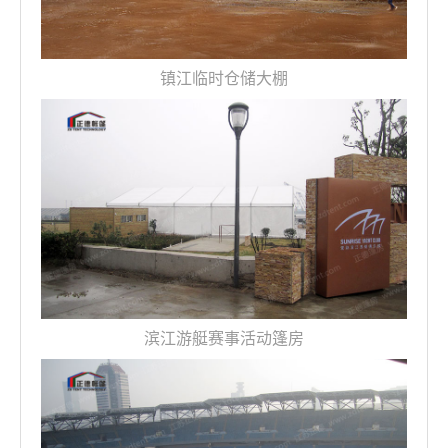
镇江临时仓储大棚
滨江游艇赛事活动篷房