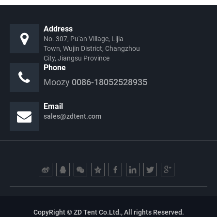
Address
No. 307, Pu'an Village, Lijia
Town, Wujin District, Changzhou
City, Jiangsu Province
Phone
Moozy
0086-18052528935
Email
sales@zdtent.com
CopyRight © ZD Tent Co.Ltd., All rights Reserved.