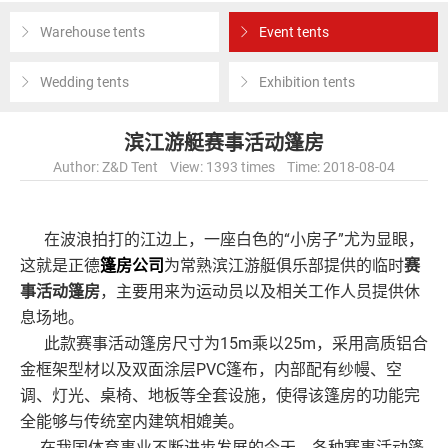
Warehouse tents
Event tents
Wedding tents
Exhibition tents
滨江游艇赛事活动篷房
Author: Z&D Tent View: 1393 times Time: 2018-08-04
在波浪拍打的江边上，一座白色的“小房子”尤为显眼，
这就是正德
篷房公司
为常熟滨江游艇俱乐部提供的临时
赛
事活动篷房
，主要用来为运动员以及相关工作人员提供休
息场地。
此款赛事活动篷房尺寸为15m乘以25m，采用高质铝合
金框架型材以及双面涂层PVC篷布，内部配有纱幔、空
调、灯光、桌椅、地板等全套设施，使得该篷房的功能完
全能够与传统室内建筑相媲美。
在我国体育事业不断进步发展的今天，各种赛事活动篷