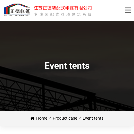
Event tents
Home
⁄
Product case
⁄
Event tents