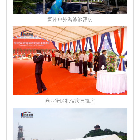
衢州户外游泳池篷房
商业街区礼仪庆典篷房