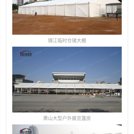
镇江临时仓储大棚
萧山大型户外展览篷房