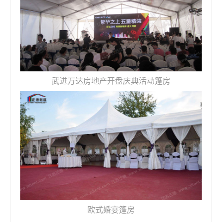
武进万达房地产开盘庆典活动篷房
欧式婚宴篷房