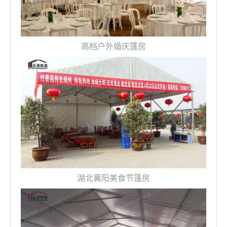
高档户外婚庆篷房
湖北襄阳美食节篷房