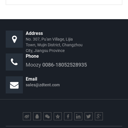
Address
No. 307, Pu'an Village, Lijia
Town, Wujin District, Changzhou
City, Jiangsu Province
Phone
Moozy
0086-18052528935
Email
sales@zdtent.com