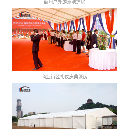
衢州户外游泳池篷房
商业街区礼仪庆典篷房