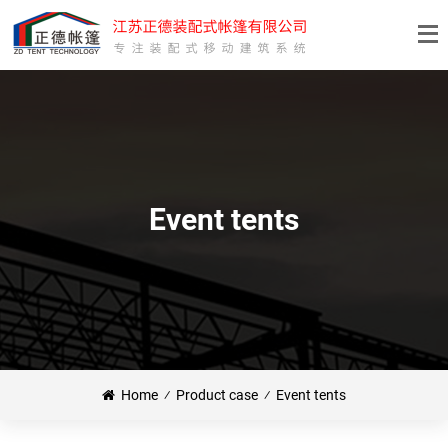
Event tents
Home
⁄
Product case
⁄
Event tents