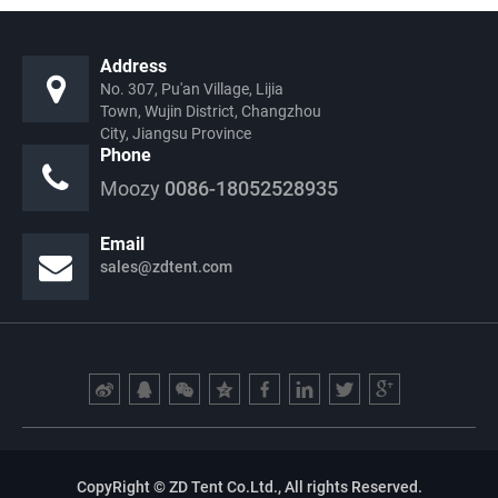
Address
No. 307, Pu'an Village, Lijia
Town, Wujin District, Changzhou
City, Jiangsu Province
Phone
Moozy
0086-18052528935
Email
sales@zdtent.com
CopyRight © ZD Tent Co.Ltd., All rights Reserved.