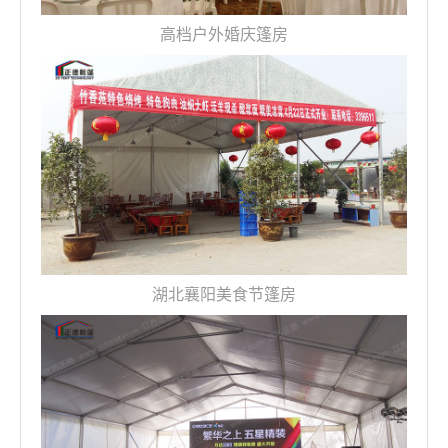
高档户外婚庆篷房
湖北襄阳美食节篷房