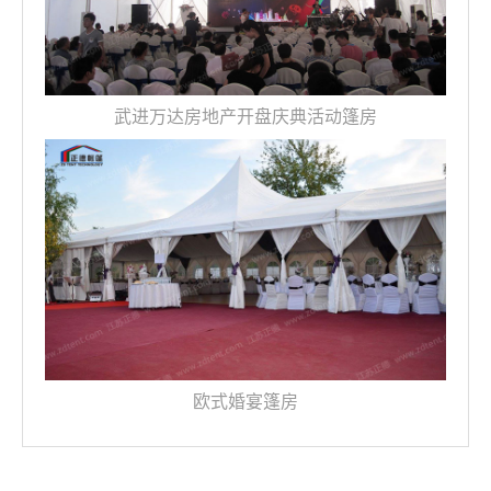
武进万达房地产开盘庆典活动篷房
欧式婚宴篷房