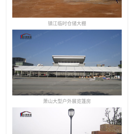
镇江临时仓储大棚
萧山大型户外展览篷房