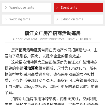
Warehouse tents
Event tents
Wedding tents
Exhibition tents
镇江文广房产招商活动篷房
Author: Z&D Tent View: 1390 times Time: 2018-08-03
房产
招商活动篷房
常用在房地产公司招商活动中，主
要为了吸引客户买房，以提高企业的更高效益。
这款招商活动篷房是由正德篷房为镇江文广某活动商
搭建的多组
活动篷房
组合而成
，尺寸为10mX10m，所有
框架型材均采用高质铝合金，篷布采用双面涂层PVC材
质，不仅外形美观且安全稳固。商家还可以在篷布外部印
上自己的活动logo或标语，以吸引更多的消费者驻足前来
了解。
招商活动篷房采用净跨结构，内部无支柱，空间利用
率高，增加了户外活动的多种可能性，提升了活动的全新