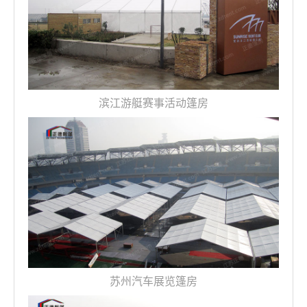
滨江游艇赛事活动篷房
苏州汽车展览篷房